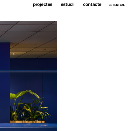
projectes
estudi
contacte
ES
 I 
EN
 I 
VAL